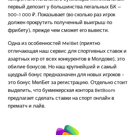
первый депозит у большинства легальных БК —
500–1 000 ₽. Показывает (во сколько раз игрок
должен прокрутить полученный выигрыш по
фрибету), прежде чем сможет его вывести.
Одна из особенностей MelBet (приятно
отличающая наш сервис для спортивных ставок и
азартных игр от всех конкурентов в Молдове), это
обилие бонусов. Но наш крупнейший и самый
щедрый бонус предназначен для новых игроков –
это бонус МелБет за регистрацию. Отдельно стоит
выделить, что букмекерская контора BetBoom
предлагает сделать ставки на спорт онлайн в
прематч и лайв.