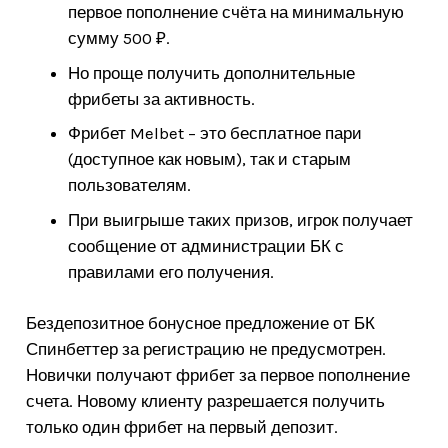
первое пополнение счёта на минимальную
сумму 500 ₽.
Но проще получить дополнительные
фрибеты за активность.
Фрибет Melbet – это бесплатное пари
(доступное как новым), так и старым
пользователям.
При выигрыше таких призов, игрок получает
сообщение от администрации БК с
правилами его получения.
Бездепозитное бонусное предложение от БК
Спинбеттер за регистрацию не предусмотрен.
Новички получают фрибет за первое пополнение
счета. Новому клиенту разрешается получить
только один фрибет на первый депозит.