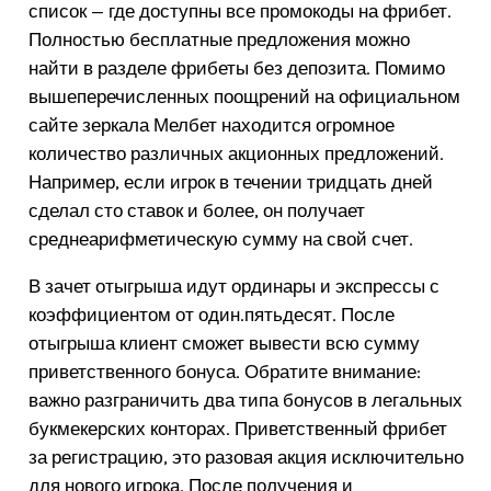
список — где доступны все промокоды на фрибет.
Полностью бесплатные предложения можно
найти в разделе фрибеты без депозита. Помимо
вышеперечисленных поощрений на официальном
сайте зеркала Мелбет находится огромное
количество различных акционных предложений.
Например, если игрок в течении тридцать дней
сделал сто ставок и более, он получает
среднеарифметическую сумму на свой счет.
В зачет отыгрыша идут ординары и экспрессы с
коэффициентом от один.пятьдесят. После
отыгрыша клиент сможет вывести всю сумму
приветственного бонуса. Обратите внимание:
важно разграничить два типа бонусов в легальных
букмекерских конторах. Приветственный фрибет
за регистрацию, это разовая акция исключительно
для нового игрока. После получения и