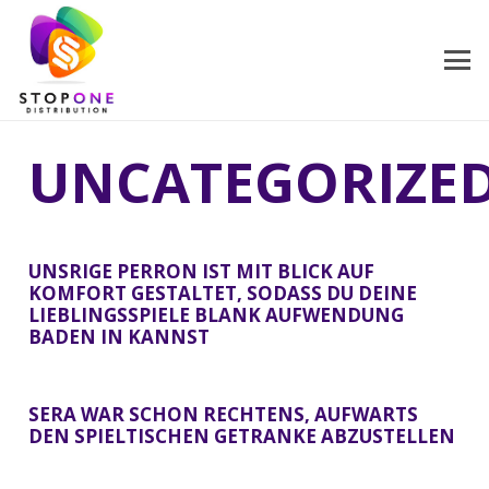
UNCATEGORIZE
UNSRIGE PERRON IST MIT BLICK AUF
KOMFORT GESTALTET, SODASS DU DEINE
LIEBLINGSSPIELE BLANK AUFWENDUNG
BADEN IN KANNST
SERA WAR SCHON RECHTENS, AUFWARTS
DEN SPIELTISCHEN GETRANKE ABZUSTELLEN